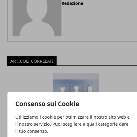
Redazione
ARTICOLI CORRELATI
Consenso sui Cookie
Utilizziamo i cookie per ottimizzare il nostro sito web e
il nostro servizio. Puoi scegliere a quali categorie dare
E-Commerce in Germania: consiglio per
il tuo consenso.
aprire il tuo e-shop all’estero