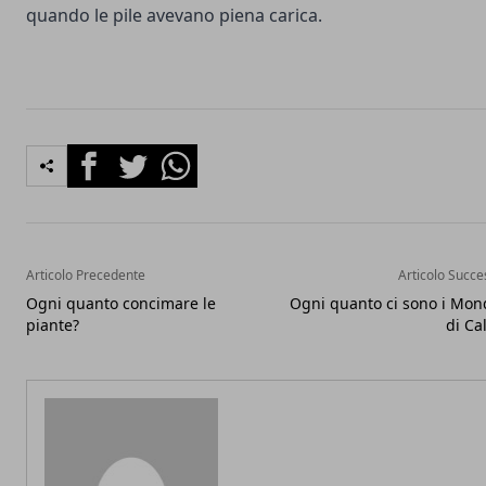
quando le pile avevano piena carica.
Facebook
Twitter
Whatsapp
Articolo Precedente
Articolo Succe
Ogni quanto concimare le
Ogni quanto ci sono i Mond
piante?
di Ca