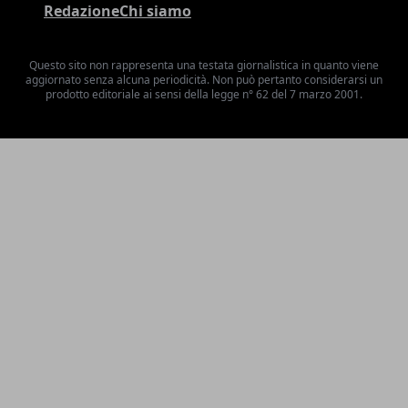
Redazione
Chi siamo
Questo sito non rappresenta una testata giornalistica in quanto viene
aggiornato senza alcuna periodicità. Non può pertanto considerarsi un
prodotto editoriale ai sensi della legge n° 62 del 7 marzo 2001.