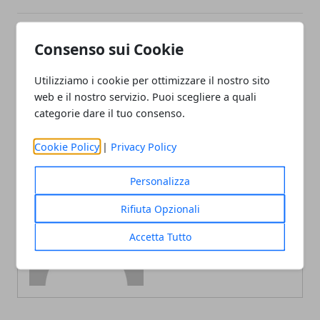
Consenso sui Cookie
Articolo Precedente
Articolo Successivo
Ogni quanto utilizzare
Alcune curiose abitudini
Utilizziamo i cookie per ottimizzare il nostro sito
l’aspiratore nasale sui
dei gatti
bambini?
web e il nostro servizio. Puoi scegliere a quali
categorie dare il tuo consenso.
Cookie Policy
|
Privacy Policy
Personalizza
Redazione
Rifiuta Opzionali
Accetta Tutto