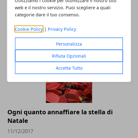
Utilizziamo i cookie per ottimizzare il nostro sito
web e il nostro servizio. Puoi scegliere a quali
categorie dare il tuo consenso.
Cookie Policy
|
Privacy Policy
Ogni quanto bisogna tagliare le siepi?
Personalizza
20/05/2022
Rifiuta Opzionali
Accetta Tutto
Ogni quanto annaffiare la stella di
Natale
11/12/2017