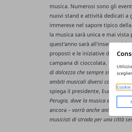
musica. Numerosi sono gli event
nuovi stand e attività dedicati a 
immerese nel sapore tipico della 
la musica sarà unica e mai vista 
quest'anno sarà all'insegna dei s
Cons
proposti e le iniziative digitali 
campana di cioccolata.
“Il nostro
Utilizzi
di dolcezza che sempre si diffondon
sceglie
ambiti musicali diversi così da rag
Cookie 
spiega il presidente, Eugenio G
Perugia, dove la musica e il ciocco
ancora –
vorrà anche animare con mu
musicisti di strada per una città se