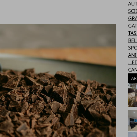
AU
SCI
GRA
GAT
TAS
BEL
SP
ANI
...
CAN
AR