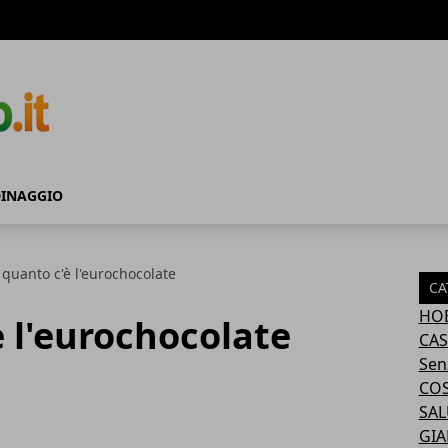
DINAGGIO
quanto c'è l'eurochocolate
CA
HOB
 l'eurochocolate
CAS
Sen
COS
SAL
GI