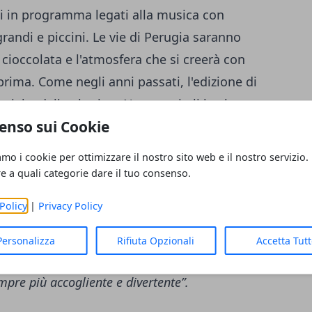
i in programma legati alla musica con
grandi e piccini. Le vie di Perugia saranno
cioccolata e l'atmosfera che si creerà con
prima. Come negli anni passati, l'edizione di
ocial e dello sharing. Numerosi gli hashtag
enso sui Cookie
per connettere tutti sotto un'unica grande
 obiettivo è fondere le note musicali con le note
amo i cookie per ottimizzare il nostro sito web e il nostro servizio.
o a Perugia, con l’intenzione di coinvolgere
re a quali categorie dare il tuo consenso.
giungere il variegato popolo di Eurochocolate
–
Policy
|
Privacy Policy
uarducci
– Tutto questo in una città come
lato sono di casa”
.
“Il progetto
– aggiunge
Personalizza
Rifiuta Opzionali
Accetta Tut
sica live più spazi cittadini con artisti e
mpre più accogliente e divertente”.