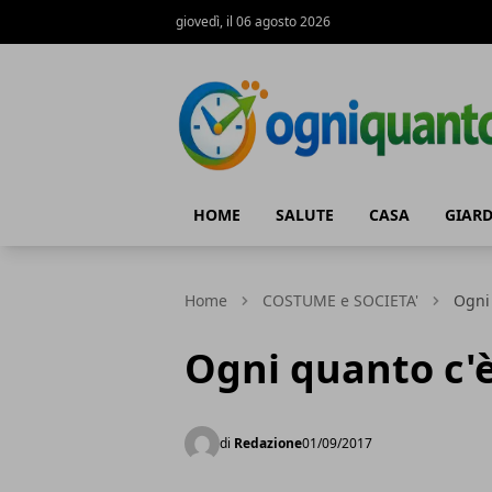
giovedì, il 06 agosto 2026
ogniquanto.it
HOME
SALUTE
CASA
GIAR
Home
COSTUME e SOCIETA'
Ogni 
Ogni quanto c'è
di
Redazione
01/09/2017