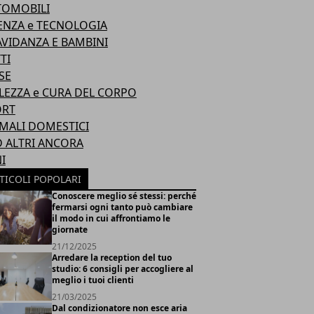
TOMOBILI
ENZA e TECNOLOGIA
VIDANZA E BAMBINI
TI
SE
LEZZA e CURA DEL CORPO
ORT
MALI DOMESTICI
ED ALTRI ANCORA
I
TICOLI POPOLARI
Conoscere meglio sé stessi: perché
fermarsi ogni tanto può cambiare
il modo in cui affrontiamo le
giornate
21/12/2025
Arredare la reception del tuo
studio: 6 consigli per accogliere al
meglio i tuoi clienti
21/03/2025
Dal condizionatore non esce aria