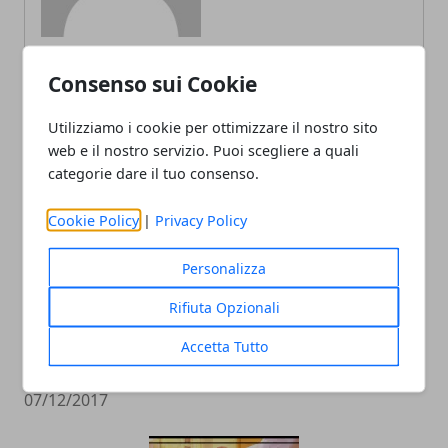
Consenso sui Cookie
ARTICOLI CORRELATI
Utilizziamo i cookie per ottimizzare il nostro sito
web e il nostro servizio. Puoi scegliere a quali
categorie dare il tuo consenso.
Cookie Policy
|
Privacy Policy
Personalizza
Rifiuta Opzionali
Ogni quanto conviene fare esercizi per
Accetta Tutto
tonificare i glutei?
07/12/2017